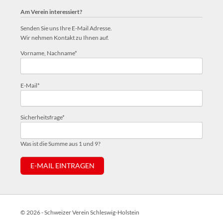
Am Verein interessiert?
Senden Sie uns Ihre E-Mail Adresse.
Wir nehmen Kontakt zu Ihnen auf.
Pflichtfeld
Vorname, Nachname
*
Pflichtfeld
E-Mail
*
Pflichtfeld
Sicherheitsfrage
*
Was ist die Summe aus 1 und 9?
E-MAIL EINTRAGEN
© 2026 - Schweizer Verein Schleswig-Holstein