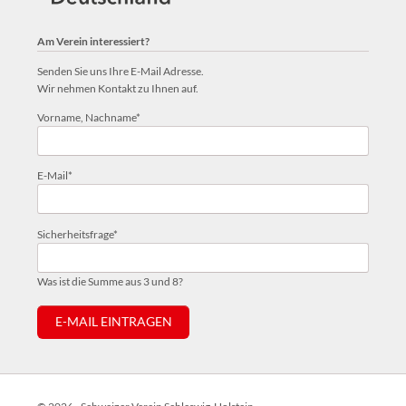
Am Verein interessiert?
Senden Sie uns Ihre E-Mail Adresse.
Wir nehmen Kontakt zu Ihnen auf.
Pflichtfeld
Vorname, Nachname
*
Pflichtfeld
E-Mail
*
Pflichtfeld
Sicherheitsfrage
*
Was ist die Summe aus 3 und 8?
E-MAIL EINTRAGEN