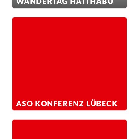
WANDERTAG HAITHABU
ASO KONFERENZ LÜBECK